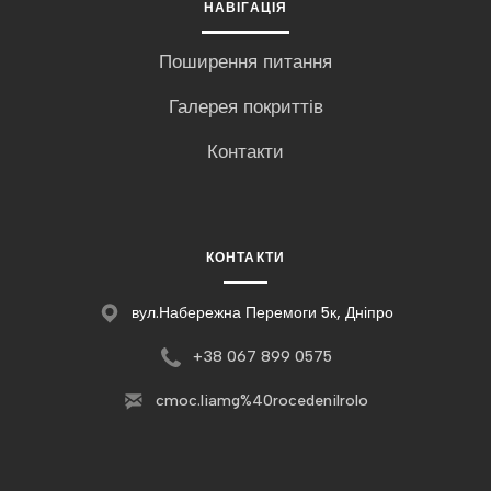
НАВІГАЦІЯ
Поширення питання
Галерея покриттів
Контакти
КОНТАКТИ
вул.Набережна Перемоги 5к, Дніпро
+3
8 067 899 0575
c
moc.liamg%40rocedenilrolo