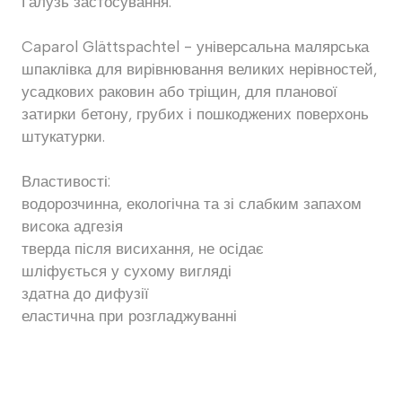
Галузь застосування:
Caparol Glättspachtel - універсальна малярська
шпаклівка для вирівнювання великих нерівностей,
усадкових раковин або тріщин, для планової
затирки бетону, грубих і пошкоджених поверхонь
штукатурки.
Властивості:
водорозчинна, екологічна та зі слабким запахом
висока адгезія
тверда після висихання, не осідає
шліфується у сухому вигляді
здатна до дифузії
еластична при розгладжуванні