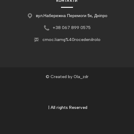
КОНТАКТИ
вул.Набережна Перемоги 5к, Дніпро
+3
8 067 899 0575
c
moc.liamg%40rocedenilrolo
© Created by Ola_zdr
| All rights Reserved