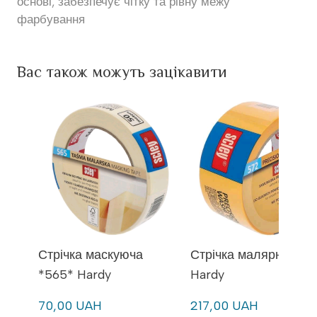
основі, забезпечує чітку та рівну межу
фарбування
Вас також можуть зацікавити
Стрічка маскуюча
Стрічка малярна *57
*565* Hardy
Hardy
70,00 UAH
217,00 UAH