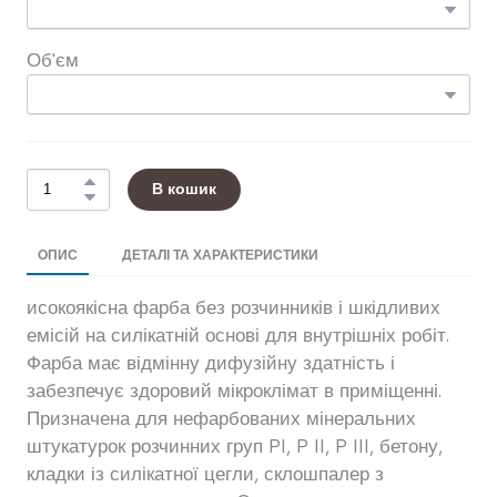
Об'єм
В кошик
ОПИС
ДЕТАЛІ ТА ХАРАКТЕРИСТИКИ
исокоякісна фарба без розчинників і шкідливих
емісій на силікатній основі для внутрішніх робіт.
Фарба має відмінну дифузійну здатність і
забезпечує здоровий мікроклімат в приміщенні.
Призначена для нефарбованих мінеральних
штукатурок розчинних груп PI, P II, P III, бетону,
кладки із силікатної цегли, склошпалер з