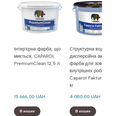
Інтер'єрна фарба, що
Структурна водно-
миється, CAPAROL
дисперсійна акрилов
PremiumClean 12,5 л
фарба для зовнішніх 
внутрішніх робіт
Caparol Fakturfarbe, 
кг
15 666,00 UAH
4 080,00 UAH
В кошик
В кошик